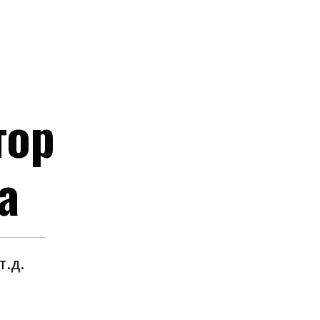
тор
а
.д.