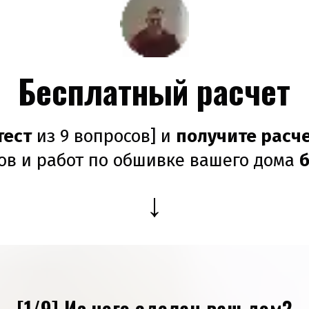
Бесплатный расчет
тест
из 9 вопросов] и
получите расч
ов и работ по обшивке вашего дома
↓
[1/9] Из чего сделан ваш дом?