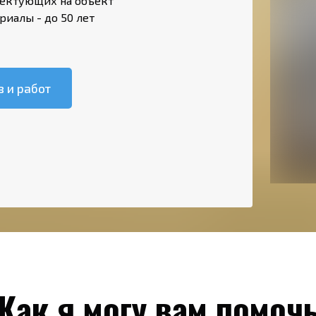
лектующих на объект
риалы - до 50 лет
 и работ
Как я могу вам помоч