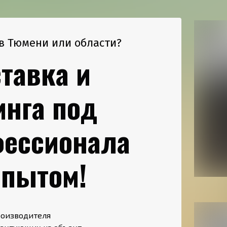
в Тюмени или области?
тавка и
инга под
фессионала
опытом!
роизводителя